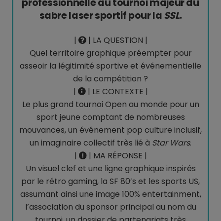
professionnelle au tournoi majeur du
sabre laser sportif pour la
SSL
.
|
| LA QUESTION |
Quel territoire graphique préempter pour
asseoir la légitimité sportive et événementielle
de la compétition ?
|
| LE CONTEXTE |
Le plus grand tournoi Open au monde pour un
sport jeune comptant de nombreuses
mouvances, un événement pop culture inclusif,
un imaginaire collectif très lié à
Star Wars
.
|
| MA RÉPONSE |
Un visuel clef et une ligne graphique inspirés
par le rétro gaming, la SF 80’s et les sports US,
assumant ainsi une image 100% entertainment,
l’association du sponsor principal au nom du
tournoi, un dossier de partenariats très